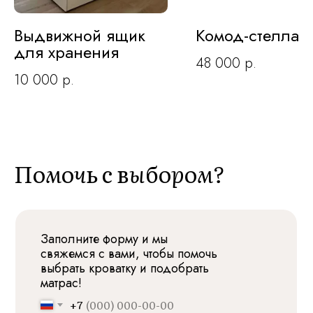
Выдвижной ящик
Комод-стеллаж
для хранения
48 000
р.
10 000
р.
По
м
о
ч
ь с в
ы
бо
р
о
м?
Заполните форму и мы
свяжемся с вами, чтобы помочь
выбрать кроватку и подобрать
матрас!
+7